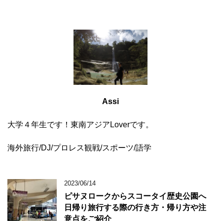
Assi
大学４年生です！東南アジアLoverです。
海外旅行/DJ/プロレス観戦/スポーツ/語学
2023/06/14
ピサヌロークからスコータイ歴史公園へ
日帰り旅行する際の行き方・帰り方や注
意点をご紹介