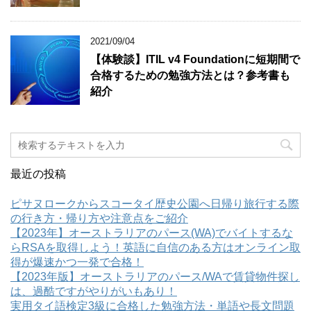
2021/09/04
【体験談】ITIL v4 Foundationに短期間で
合格するための勉強方法とは？参考書も
紹介
最近の投稿
ピサヌロークからスコータイ歴史公園へ日帰り旅行する際
の行き方・帰り方や注意点をご紹介
【2023年】オーストラリアのパース(WA)でバイトするな
らRSAを取得しよう！英語に自信のある方はオンライン取
得が爆速かつ一発で合格！
【2023年版】オーストラリアのパース/WAで賃貸物件探し
は、過酷ですがやりがいもあり！
実用タイ語検定3級に合格した勉強方法・単語や長文問題