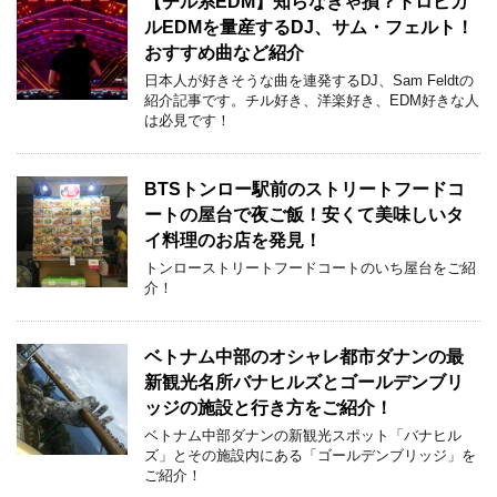
【チル系EDM】知らなきゃ損？トロピカ
ルEDMを量産するDJ、サム・フェルト！
おすすめ曲など紹介
日本人が好きそうな曲を連発するDJ、Sam Feldtの
紹介記事です。チル好き、洋楽好き、EDM好きな人
は必見です！
BTSトンロー駅前のストリートフードコ
ートの屋台で夜ご飯！安くて美味しいタ
イ料理のお店を発見！
トンローストリートフードコートのいち屋台をご紹
介！
ベトナム中部のオシャレ都市ダナンの最
新観光名所バナヒルズとゴールデンブリ
ッジの施設と行き方をご紹介！
ベトナム中部ダナンの新観光スポット「バナヒル
ズ」とその施設内にある「ゴールデンブリッジ」を
ご紹介！