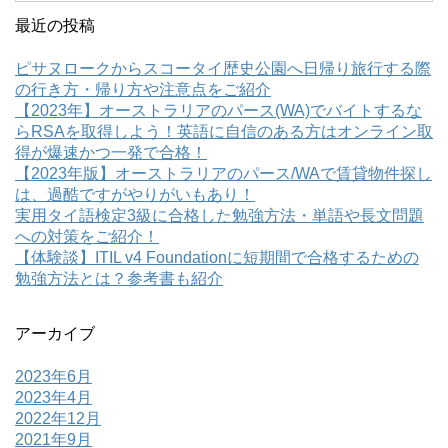
最近の投稿
ピサヌロークからスコータイ歴史公園へ日帰り旅行する際
の行き方・帰り方や注意点をご紹介
【2023年】オーストラリアのパース(WA)でバイトするな
らRSAを取得しよう！英語に自信のある方はオンライン取
得が爆速かつ一発で合格！
【2023年版】オーストラリアのパース/WAで賃貸物件探し
は、過酷ですがやりがいもあり！
実用タイ語検定3級に合格した勉強方法・単語や長文問題
への対策をご紹介！
【体験談】ITIL v4 Foundationに短期間で合格するための
勉強方法とは？参考書も紹介
アーカイブ
2023年6月
2023年4月
2022年12月
2021年9月