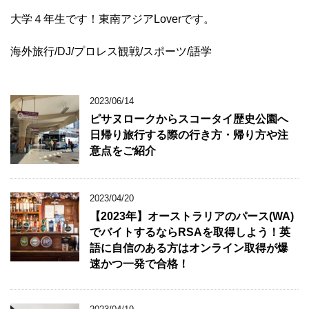
大学４年生です！東南アジアLoverです。
海外旅行/DJ/プロレス観戦/スポーツ/語学
2023/06/14
ピサヌロークからスコータイ歴史公園へ
日帰り旅行する際の行き方・帰り方や注
意点をご紹介
2023/04/20
【2023年】オーストラリアのパース(WA)
でバイトするならRSAを取得しよう！英
語に自信のある方はオンライン取得が爆
速かつ一発で合格！