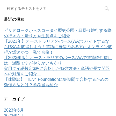
最近の投稿
ピサヌロークからスコータイ歴史公園へ日帰り旅行する際
の行き方・帰り方や注意点をご紹介
【2023年】オーストラリアのパース(WA)でバイトするな
らRSAを取得しよう！英語に自信のある方はオンライン取
得が爆速かつ一発で合格！
【2023年版】オーストラリアのパース/WAで賃貸物件探し
は、過酷ですがやりがいもあり！
実用タイ語検定3級に合格した勉強方法・単語や長文問題
への対策をご紹介！
【体験談】ITIL v4 Foundationに短期間で合格するための
勉強方法とは？参考書も紹介
アーカイブ
2023年6月
2023年4月