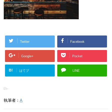
Twitter
Facebook
Google+
Pocket
B!
はてブ
LINE
-
執筆者：
A