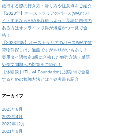
旅行する際の行き方・帰り方や注意点をご紹介
【2023年】オーストラリアのパース(WA)でバ
イトするならRSAを取得しよう！英語に自信の
ある方はオンライン取得が爆速かつ一発で合
格！
【2023年版】オーストラリアのパース/WAで賃
貸物件探しは、過酷ですがやりがいもあり！
実用タイ語検定3級に合格した勉強方法・単語
や長文問題への対策をご紹介！
【体験談】ITIL v4 Foundationに短期間で合格
するための勉強方法とは？参考書も紹介
アーカイブ
2023年6月
2023年4月
2022年12月
2021年9月