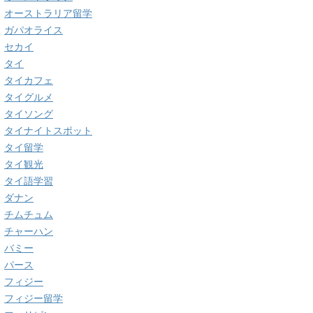
オーストラリア留学
ガパオライス
セカイ
タイ
タイカフェ
タイグルメ
タイソング
タイナイトスポット
タイ留学
タイ観光
タイ語学習
ダナン
チムチュム
チャーハン
バミー
パース
フィジー
フィジー留学