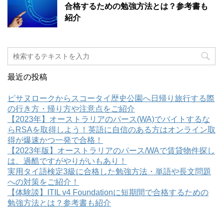
合格するための勉強方法とは？参考書も
紹介
最近の投稿
ピサヌロークからスコータイ歴史公園へ日帰り旅行する際
の行き方・帰り方や注意点をご紹介
【2023年】オーストラリアのパース(WA)でバイトするな
らRSAを取得しよう！英語に自信のある方はオンライン取
得が爆速かつ一発で合格！
【2023年版】オーストラリアのパース/WAで賃貸物件探し
は、過酷ですがやりがいもあり！
実用タイ語検定3級に合格した勉強方法・単語や長文問題
への対策をご紹介！
【体験談】ITIL v4 Foundationに短期間で合格するための
勉強方法とは？参考書も紹介