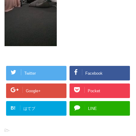
Twitter
Facebook
Google+
Pocket
B!
はてブ
LINE
-