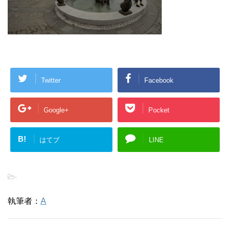
Twitter
Facebook
Google+
Pocket
B!
はてブ
LINE
-
執筆者：
A