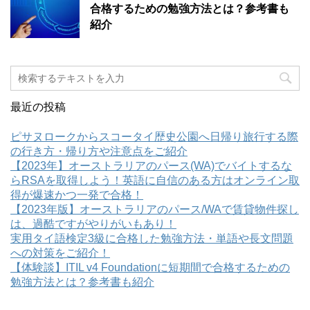
合格するための勉強方法とは？参考書も
紹介
最近の投稿
ピサヌロークからスコータイ歴史公園へ日帰り旅行する際
の行き方・帰り方や注意点をご紹介
【2023年】オーストラリアのパース(WA)でバイトするな
らRSAを取得しよう！英語に自信のある方はオンライン取
得が爆速かつ一発で合格！
【2023年版】オーストラリアのパース/WAで賃貸物件探し
は、過酷ですがやりがいもあり！
実用タイ語検定3級に合格した勉強方法・単語や長文問題
への対策をご紹介！
【体験談】ITIL v4 Foundationに短期間で合格するための
勉強方法とは？参考書も紹介