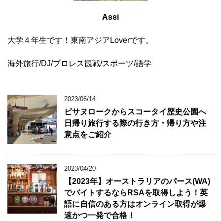
Assi
大学４年生です！東南アジアLoverです。
海外旅行/DJ/プロレス観戦/スポーツ/語学
2023/06/14
ピサヌロークからスコータイ歴史公園へ
日帰り旅行する際の行き方・帰り方や注
意点をご紹介
2023/04/20
【2023年】オーストラリアのパース(WA)
でバイトするならRSAを取得しよう！英
語に自信のある方はオンライン取得が爆
速かつ一発で合格！