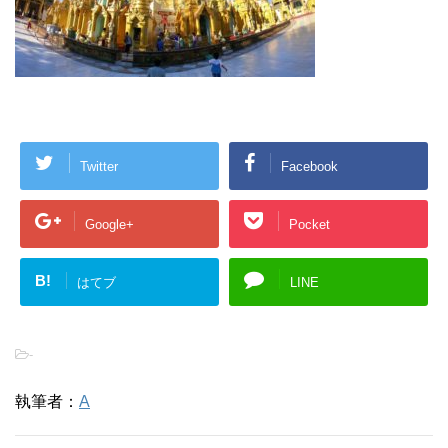
Twitter
Facebook
Google+
Pocket
B!
はてブ
LINE
-
執筆者：
A