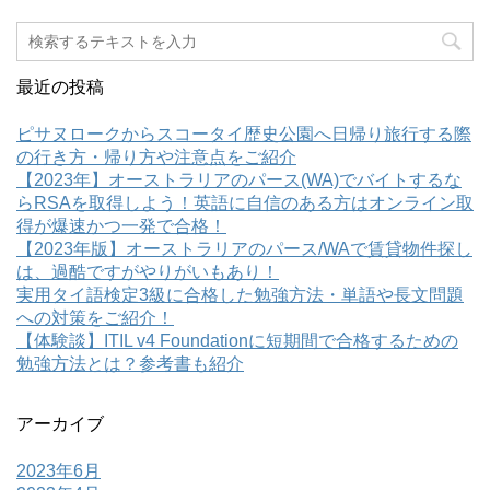
最近の投稿
ピサヌロークからスコータイ歴史公園へ日帰り旅行する際
の行き方・帰り方や注意点をご紹介
【2023年】オーストラリアのパース(WA)でバイトするな
らRSAを取得しよう！英語に自信のある方はオンライン取
得が爆速かつ一発で合格！
【2023年版】オーストラリアのパース/WAで賃貸物件探し
は、過酷ですがやりがいもあり！
実用タイ語検定3級に合格した勉強方法・単語や長文問題
への対策をご紹介！
【体験談】ITIL v4 Foundationに短期間で合格するための
勉強方法とは？参考書も紹介
アーカイブ
2023年6月