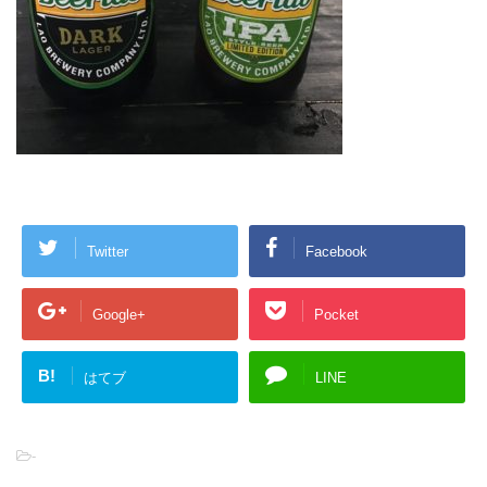
Twitter
Facebook
Google+
Pocket
B!
はてブ
LINE
-