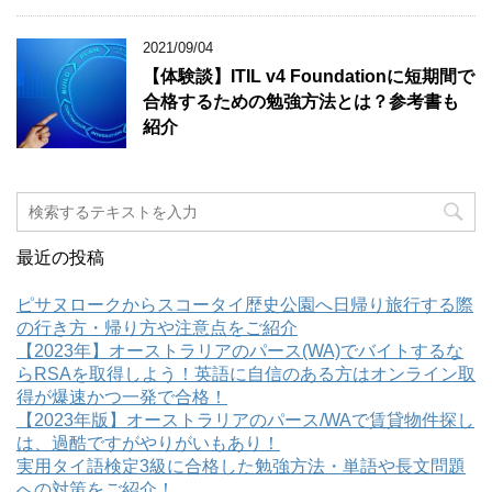
2021/09/04
【体験談】ITIL v4 Foundationに短期間で
合格するための勉強方法とは？参考書も
紹介
最近の投稿
ピサヌロークからスコータイ歴史公園へ日帰り旅行する際
の行き方・帰り方や注意点をご紹介
【2023年】オーストラリアのパース(WA)でバイトするな
らRSAを取得しよう！英語に自信のある方はオンライン取
得が爆速かつ一発で合格！
【2023年版】オーストラリアのパース/WAで賃貸物件探し
は、過酷ですがやりがいもあり！
実用タイ語検定3級に合格した勉強方法・単語や長文問題
への対策をご紹介！