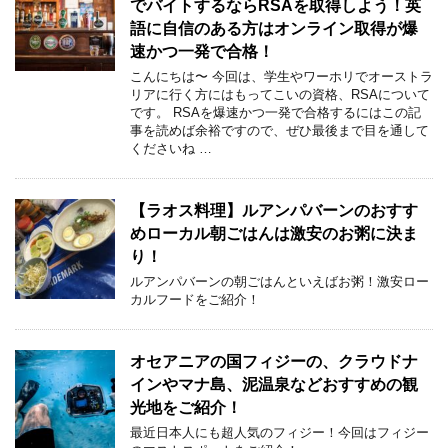
でバイトするならRSAを取得しよう！英
語に自信のある方はオンライン取得が爆
速かつ一発で合格！
こんにちは〜 今回は、学生やワーホリでオーストラ
リアに行く方にはもってこいの資格、RSAについて
です。 RSAを爆速かつ一発で合格するにはこの記
事を読めば余裕ですので、ぜひ最後まで目を通して
くださいね …
【ラオス料理】ルアンパバーンのおすす
めローカル朝ごはんは激安のお粥に決ま
り！
ルアンパバーンの朝ごはんといえばお粥！激安ロー
カルフードをご紹介！
オセアニアの国フィジーの、クラウドナ
インやマナ島、泥温泉などおすすめの観
光地をご紹介！
最近日本人にも超人気のフィジー！今回はフィジー