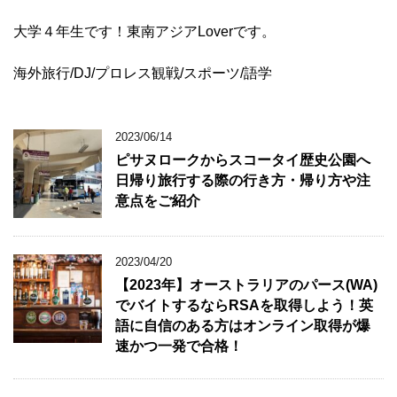
大学４年生です！東南アジアLoverです。
海外旅行/DJ/プロレス観戦/スポーツ/語学
2023/06/14
ピサヌロークからスコータイ歴史公園へ
日帰り旅行する際の行き方・帰り方や注
意点をご紹介
2023/04/20
【2023年】オーストラリアのパース(WA)
でバイトするならRSAを取得しよう！英
語に自信のある方はオンライン取得が爆
速かつ一発で合格！