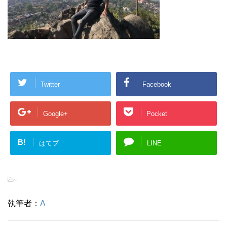
Twitter
Facebook
Google+
Pocket
B!
はてブ
LINE
-
執筆者：
A