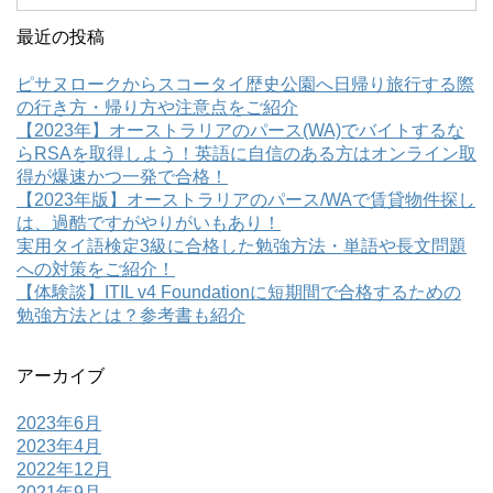
最近の投稿
ピサヌロークからスコータイ歴史公園へ日帰り旅行する際
の行き方・帰り方や注意点をご紹介
【2023年】オーストラリアのパース(WA)でバイトするな
らRSAを取得しよう！英語に自信のある方はオンライン取
得が爆速かつ一発で合格！
【2023年版】オーストラリアのパース/WAで賃貸物件探し
は、過酷ですがやりがいもあり！
実用タイ語検定3級に合格した勉強方法・単語や長文問題
への対策をご紹介！
【体験談】ITIL v4 Foundationに短期間で合格するための
勉強方法とは？参考書も紹介
アーカイブ
2023年6月
2023年4月
2022年12月
2021年9月